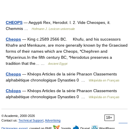
CHEOPS
— Aegypti Rex, Herodot. l. 2. Vide Cheospes, it.
Chemmis …
Hofmann J. Lexicon universale
Cheops
— King c.2589 2566 BC. Khufu, and his successors
Khafre and Menkaure, are more generally known by the Graecised
forms of their names which are Cheops, *Chephren and
*Mycerinus.In the fifth century BC, *Herodotus preserves a
tradition that the… …
Ancient Egypt
Cheops
— Khéops Articles de la série Pharaon Classements
alphabétique chronologique Dynasties 0 …
Wikipédia en Français
Chéops
— Khéops Articles de la série Pharaon Classements
alphabétique chronologique Dynasties 0 …
Wikipédia en Français
© Academic, 2000-2026
18+
Contact us:
Technical Support
,
Advertising
Dictionaries export
, created on PHP,
Joomla,
Drupal,
WordPress,