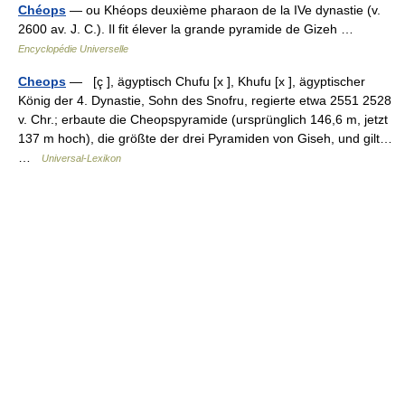
Chéops
— ou Khéops deuxième pharaon de la IVe dynastie (v.
2600 av. J. C.). Il fit élever la grande pyramide de Gizeh …
Encyclopédie Universelle
Cheops
— [ç ], ägyptisch Chufu [x ], Khufu [x ], ägyptischer
König der 4. Dynastie, Sohn des Snofru, regierte etwa 2551 2528
v. Chr.; erbaute die Cheopspyramide (ursprünglich 146,6 m, jetzt
137 m hoch), die größte der drei Pyramiden von Giseh, und gilt…
…
Universal-Lexikon