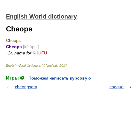
English World dictionary
Cheops
Cheops
Cheops
[kē′äps΄]
Gr. name for
KHUFU
English World dictionary
.
V. Neufeldt
.
2014
.
Игры ⚽
Поможем написать курсовую
cheongsam
cheque