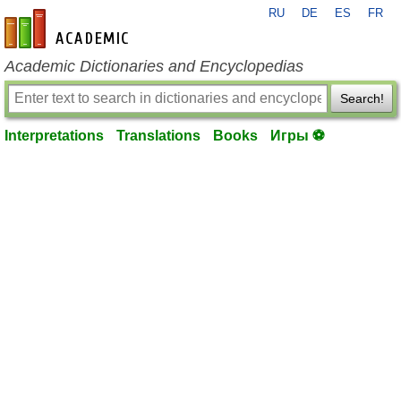
RU
DE
ES
FR
en-academic.com
Academic Dictionaries and Encyclopedias
Search!
Interpretations
Translations
Books
Игры ⚽